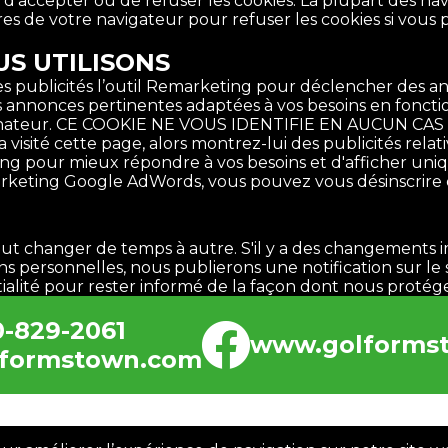
sir d'accepter ou de refuser les cookies. La plupart de
res de votre navigateur pour refuser les cookies si vo
US UTILISONS
s publicités l’outil Remarketing pour déclencher des an
 annonces pertinentes adaptées à vos besoins en foncti
 ordinateur. CE COOKIE NE VOUS IDENTIFIE EN AUCUN 
a visité cette page, alors montrez-lui des publicités rel
g pour mieux répondre à vos besoins et d'afficher uni
marketing Google AdWords, vous pouvez vous désinscrire e
peut changer de temps à autre. S'il y a des changements i
ons personnelles, nous publierons une notification sur l
ialité pour rester informé de la façon dont nous protég
-829-2061
www.golforms
lformstown.com